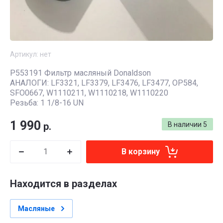
Артикул:
нет
P553191 Фильтр масляный Donaldson
АНАЛОГИ: LF3321, LF3379, LF3476, LF3477, OP584,
SFO0667, W1110211, W1110218, W1110220
Резьба: 1 1/8-16 UN
1 990
р.
В наличии
5
В корзину
Находится в разделах
Масляные